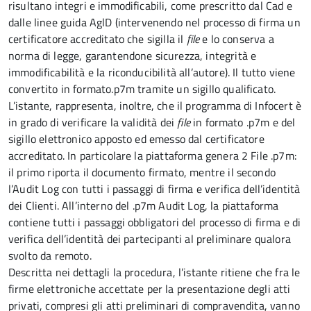
risultano integri e immodificabili, come prescritto dal Cad e
dalle linee guida AglD (intervenendo nel processo di firma un
certificatore accreditato che sigilla il
file
e lo conserva a
norma di legge, garantendone sicurezza, integrità e
immodificabilità e la riconducibilità all’autore). Il tutto viene
convertito in formato.p7m tramite un sigillo qualificato.
L’istante, rappresenta, inoltre, che il programma di Infocert è
in grado di verificare la validità dei
file
in formato .p7m e del
sigillo elettronico apposto ed emesso dal certificatore
accreditato. In particolare la piattaforma genera 2 File .p7m:
il primo riporta il documento firmato, mentre il secondo
l’Audit Log con tutti i passaggi di firma e verifica dell’identità
dei Clienti. All’interno del .p7m Audit Log, la piattaforma
contiene tutti i passaggi obbligatori del processo di firma e di
verifica dell’identità dei partecipanti al preliminare qualora
svolto da remoto.
Descritta nei dettagli la procedura, l’istante ritiene che fra le
firme elettroniche accettate per la presentazione degli atti
privati, compresi gli atti preliminari di compravendita, vanno