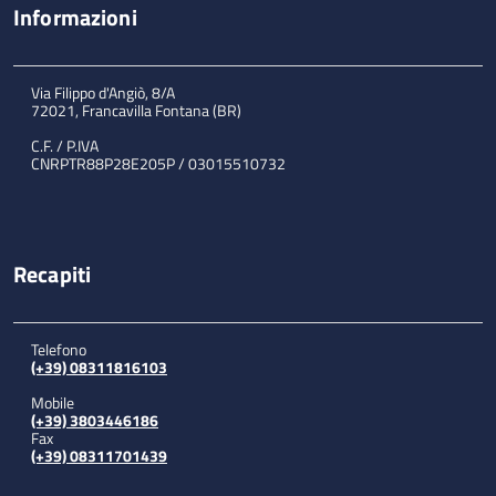
Informazioni
Via Filippo d'Angiò, 8/A
72021, Francavilla Fontana (BR)
C.F. / P.IVA
CNRPTR88P28E205P / 03015510732
Recapiti
Telefono
(+39) 08311816103
Mobile
(+39) 3803446186
Fax
(+39) 08311701439