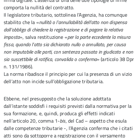
firma digitale. L’assenza di una delle due tipologie di firme
comporta la nullità del contratto.
Il legislatore tributario, sottolinea l’Agenzia, ha comunque
stabilito che la «
nullità o l’annullabilità dell’atto non dispensa
dall’obbligo di chiedere la registrazione e di pagare la relativa
imposta
», salva restituzione «
per la parte eccedente la misura
fissa, quando l’atto sia dichiarato nullo o annullato, per causa
non imputabile alle parti, con sentenza passata in giudicato e non
sia suscettibile di ratifica, convalida o conferma
» (articolo 38 Dpr
n. 131/1986).
La norma ribadisce il principio per cui la presenza di un vizio
dell’atto non incide sull’obbligazione tributaria.
Ebbene, nel presupposto che la soluzione adottata
dall’istante soddisfi i requisiti previsti dalla normativa per la
sua formazione, e, quindi, produca gli effetti indicati
nell’articolo 20, comma 1-
bis
, del Cad – aspetto che esula
dalle competenze tributarie -, l’Agenzia conferma che i citati
atti sono da sottoporre a registrazione con il versamento