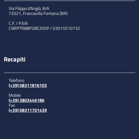
Via Filippo d'Angiò, 8/A
72021, Francavilla Fontana (BR)
C.F. / P.IVA
CNRPTR88P28E205P / 03015510732
Recapiti
Telefono
(+39) 08311816103
Mobile
(+39) 3803446186
Fax
(+39) 08311701439