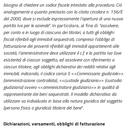
bisogno di chiedere un codice fiscale intestato alla procedura. Ciò
analogamente a quanto precisato con la citata circolare n. 156/E
del 2000, dove si esclude espressamente l’apertura di una nuova
partita Iva per le aziende
“. In particolare, al fine di
“assolvere,
per conto e in luogo di ciascuno dei titolari, a tutti gli obblighi
fiscali riferibili agli immobili sequestrati, compreso l’obbligo di
fatturazione dei proventi riferibili agli immobili appartenenti alle
società, l’amministratore deve utilizzare il c.f. e la partita Iva (ove
esistente) di ciascun soggetto, ed assolvere con riferimento a
ciascun titolare, agli obblighi dichiarativi dei redditi relativi agli
immobili, indicando, il codice carica 5 <<Commissario giudiziale>>
(amministrazione controllata), <<custode giudiziario>> (custodia
giudiziaria) ovvero <<amministratore giudiziario>> in qualità di
rappresentante dei beni sequestrati. Il modello dichiarativo da
utilizzare va individuato in base alla natura giuridica del soggetto
(persona fisica o giuridica) titolare del bene
“.
Dichiarazioni, versamenti, obblighi di fatturazione