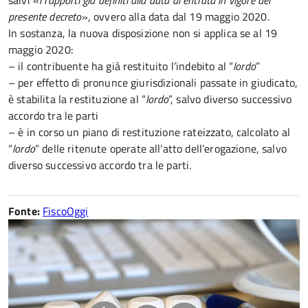
salvi «
i rapporti già definiti alla data di entrata in vigore del
presente decreto
», ovvero alla data dal 19 maggio 2020.
In sostanza, la nuova disposizione non si applica se al 19
maggio 2020:
– il contribuente ha già restituito l’indebito al “
lordo
”
– per effetto di pronunce giurisdizionali passate in giudicato,
è stabilita la restituzione al “
lordo
”, salvo diverso successivo
accordo tra le parti
– è in corso un piano di restituzione rateizzato, calcolato al
“
lordo
” delle ritenute operate all’atto dell’erogazione, salvo
diverso successivo accordo tra le parti.
Fonte:
FiscoOggi