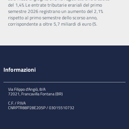
del 1,4% Le entrate tributarie erariali del primo
semestre 2026 registrano un aumento del 2,1%
rispetto al primo semestre dello scorso anno,
corrispondente a oltre 5,7 miliardi di euro (5.
Informazioni
Via Filippo d'Angiò, 8/A
72021, Francavilla Fontana (BR)
C.F. / P.IVA
CNRPTR88P28E205P / 03015510732