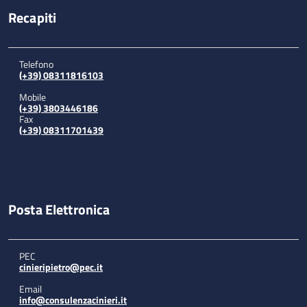
Recapiti
Telefono
(+39) 08311816103
Mobile
(+39) 3803446186
Fax
(+39) 08311701439
Posta Elettronica
PEC
cinieripietro@pec.it
Email
info@consulenzacinieri.it