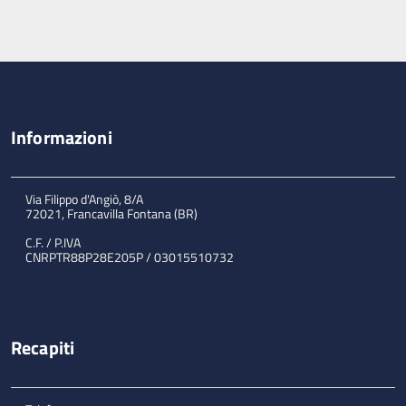
Informazioni
Via Filippo d'Angiò, 8/A
72021, Francavilla Fontana (BR)
C.F. / P.IVA
CNRPTR88P28E205P / 03015510732
Recapiti