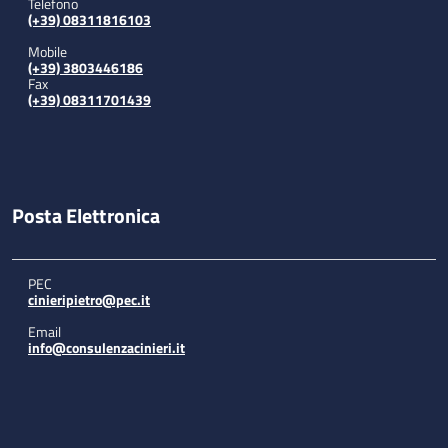
Telefono
(+39) 08311816103
Mobile
(+39) 3803446186
Fax
(+39) 08311701439
Posta Elettronica
PEC
cinieripietro@pec.it
Email
info@consulenzacinieri.it