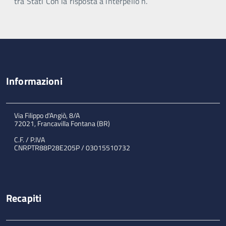
tra Stati Con la risposta a interpello n.
Informazioni
Via Filippo d'Angiò, 8/A
72021, Francavilla Fontana (BR)
C.F. / P.IVA
CNRPTR88P28E205P / 03015510732
Recapiti