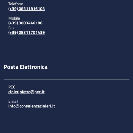
Telefono
(+39) 08311816103
Mobile
(+39) 3803446186
Fax
(+39) 08311701439
Posta Elettronica
PEC
cinieripietro@pec.it
Email
info@consulenzacinieri.it