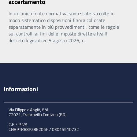
accertamento
In un’unica fonte normativa sono state raccolte in
modo sistematico disposizioni finora collocate
separatamente in più provvedimenti, come le regole
sui controlli ai fini delle imposte dirette e Iva Il
decreto legislativo 5 agosto 2026, n.
Informazioni
Via Filippo d'Angiò, 8/A
72021, Francavilla Fontana (BR)
C.F. / P.IVA
CNRPTR88P28E205P / 03015510732