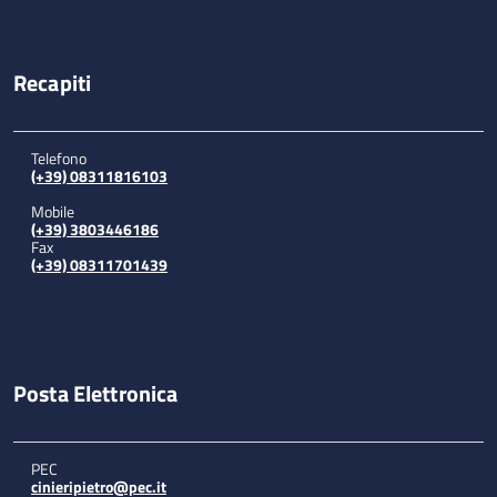
Recapiti
Telefono
(+39) 08311816103
Mobile
(+39) 3803446186
Fax
(+39) 08311701439
Posta Elettronica
PEC
cinieripietro@pec.it