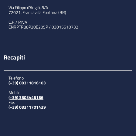
Via Filippo d'Angiò, 8/A
72021, Francavilla Fontana (BR)
C.F. / P.IVA
CNRPTR88P28E205P / 03015510732
Recapiti
Telefono
(+39) 08311816103
Mobile
(+39) 3803446186
Fax
(+39) 08311701439