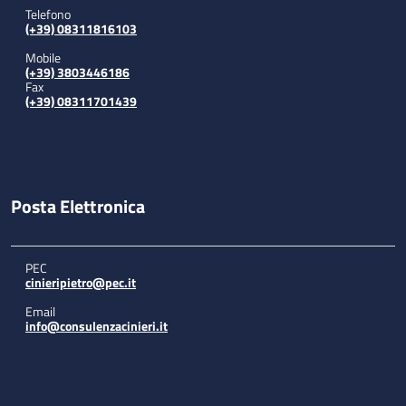
Telefono
(+39) 08311816103
Mobile
(+39) 3803446186
Fax
(+39) 08311701439
Posta Elettronica
PEC
cinieripietro@pec.it
Email
info@consulenzacinieri.it