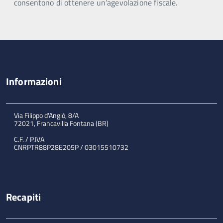
consentono di ottenere un’agevolazione fiscale.
Informazioni
Via Filippo d'Angiò, 8/A
72021, Francavilla Fontana (BR)
C.F. / P.IVA
CNRPTR88P28E205P / 03015510732
Recapiti