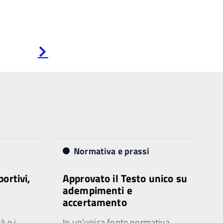
Pagina
successiva
Normativa e prassi
portivi,
Approvato il Testo unico su
adempimenti e
accertamento
à e i
In un’unica fonte normativa