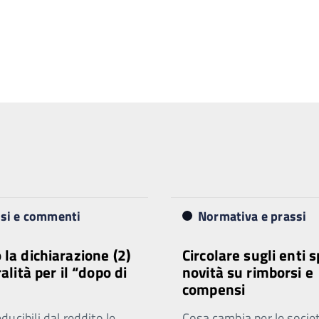
isi e commenti
Normativa e prassi
 la dichiarazione (2)
Circolare sugli enti s
ralità per il “dopo di
novità su rimborsi e
compensi
ucibili dal reddito le
Cosa cambia per le societ