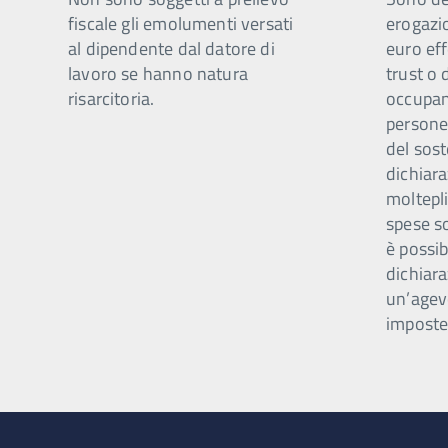
fiscale gli emolumenti versati
erogazi
al dipendente dal datore di
euro eff
lavoro se hanno natura
trust o 
risarcitoria.
occupano
persone 
del sost
dichiar
moltepli
spese s
è possib
dichiara
un’agev
imposte