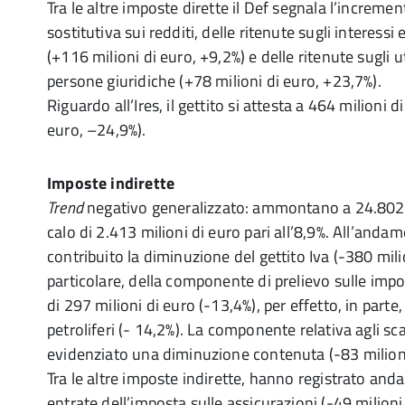
Tra le altre imposte dirette il Def segnala l’increme
sostitutiva sui redditi, delle ritenute sugli interessi e
(+116 milioni di euro, +9,2%) e delle ritenute sugli uti
persone giuridiche (+78 milioni di euro, +23,7%).
Riguardo all’Ires, il gettito si attesta a 464 milioni d
euro, –24,9%).
Imposte indirette
Trend
negativo generalizzato: ammontano a 24.802 m
calo di 2.413 milioni di euro pari all’8,9%. All’and
contribuito la diminuzione del gettito Iva (-380 milio
particolare, della componente di prelievo sulle impor
di 297 milioni di euro (-13,4%), per effetto, in parte
petroliferi (- 14,2%). La componente relativa agli sc
evidenziato una diminuzione contenuta (-83 milioni
Tra le altre imposte indirette, hanno registrato and
entrate dell’imposta sulle assicurazioni (-49 milioni