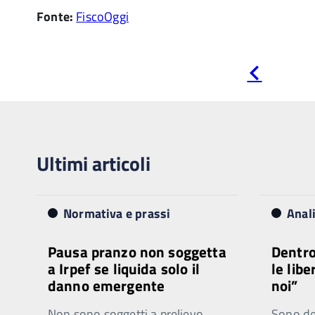
Fonte:
FiscoOggi
Pagina
precedente
Ultimi articoli
Normativa e prassi
Anal
Pausa pranzo non soggetta
Dentro
a Irpef se liquida solo il
le libe
danno emergente
noi”
Non sono soggetti a prelievo
Sono ded