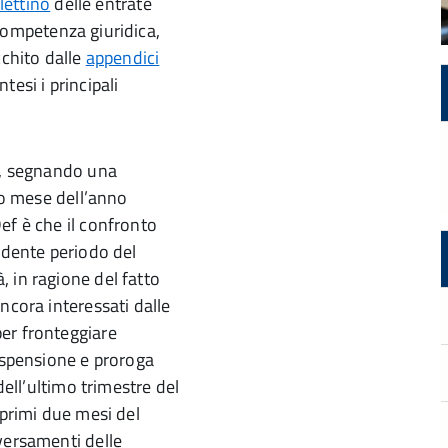
lettino
delle entrate
a competenza giuridica,
cchito dalle
appendici
ntesi i principali
le, segnando una
sso mese dell’anno
ef è che il confronto
ndente periodo del
 in ragione del fatto
ncora interessati dalle
er fronteggiare
sospensione e proroga
dell’ultimo trimestre del
 primi due mesi del
versamenti delle