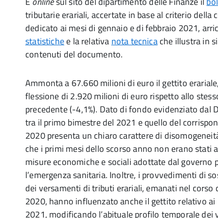
È
online
sul sito del dipartimento delle Finanze il
bol
tributarie erariali, accertate in base al criterio dell
dedicato ai mesi di gennaio e di febbraio 2021, arri
statistiche
e la relativa
nota tecnica
che illustra in si
contenuti del documento.
Ammonta a 67.660 milioni di euro il gettito eraria
flessione di 2.920 milioni di euro rispetto allo ste
precedente (-4,1%). Dato di fondo evidenziato dal D
tra il primo bimestre del 2021 e quello del corrispo
2020 presenta un chiaro carattere di disomogeneità,
che i primi mesi dello scorso anno non erano stati a
misure economiche e sociali adottate dal governo p
l’emergenza sanitaria. Inoltre, i provvedimenti di 
dei versamenti di tributi erariali, emanati nel corso 
2020, hanno influenzato anche il gettito relativo ai
2021, modificando l’abituale profilo temporale dei 