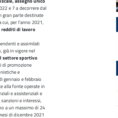
iscale, assegno unico
 2022 e 7 a decorrere dal
in gran parte destinate
a cui, per l’anno 2021,
 redditi di lavoro
pendenti e assimilati
 già in vigore nel
l settore sportivo
nti di promozione
onistiche e
 di gennaio e febbraio
te alla fonte operate in
ziali e assistenziali e
sanzioni e interessi,
ino a un massimo di 24
i mesi di dicembre 2021