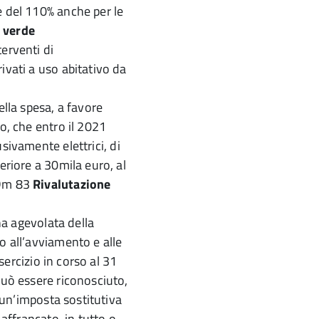
e del 110% anche per le
 verde
erventi di
ivati a uso abitativo da
ella spesa, a favore
o, che entro il 2021
usivamente elettrici, di
eriore a 30mila euro, al
 Dm 83
Rivalutazione
ina agevolata della
o all’avviamento e alle
esercizio in corso al 31
può essere riconosciuto,
o un’imposta sostitutiva
 affrancato, in tutto o