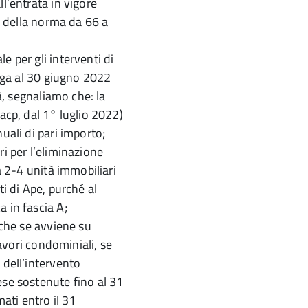
l’entrata in vigore
ve della norma da 66 a
e per gli interventi di
ga al 30 giugno 2022
tà, segnaliamo che: la
acp, dal 1° luglio 2022)
uali di pari importo;
ri per l’eliminazione
da 2-4 unità immobiliari
ti di Ape, purché al
 in fascia A;
nche se avviene su
lavori condominiali, se
 dell’intervento
ese sostenute fino al 31
mati entro il 31