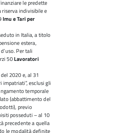
finanziare le predette
riserva indivisibile e
49
Imu e Tari per
uto in Italia, a titolo
 pensione estera,
d’uso. Per tali
erzi 50
Lavoratori
a del 2020 e, al 31
impatriati”, esclusi gli
’allungamento temporale
lato (abbattimento del
dotti), previo
siti posseduti – al 10
ità precedente a quella
do le modalità definite