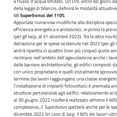
a flusso d’acqua limitato. Un Dm, entro 60 giorni dal
della legge di bilancio, definirà le modalità attuati
68
Superbonus del 110%
Apportate numerose modifiche alla disciplina special
efficienza energetica e antisismici,
in primis
la proro
(per gli Iacp, al 31 dicembre 2022). Tra le altre novi
detrazione per le spese sostenute nel 2022 (per gli I
andrà ripartita in quattro (non più cinque) quote ann
rientrano nell’ambito dell’agevolazione anche i lavo
delle barriere architettoniche, gli edifici composti 
con unico proprietario e quelli inizialmente sprovvis
termine dei lavori raggiungano una classe energetica
l’installazione di impianti fotovoltaici è premiata a
strutture pertinenziali agli edifici; relativamente ai 
al 30 giugno 2022 risulterà realizzato almeno il 60%
complessivo, il
Superbonus
spetterà anche per le sp
dicembre 2022 (in caso di Iacp, il 60% dei lavori ulti