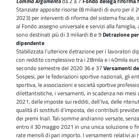
Comma
Argomento
da 2 a 7
Fondo delega riforma f
Stanziate apposite risorse (8 miliardi di euro per il
2023) per interventi di riforma del sistema fiscale, 
al Fondo assegno universale e servizi alla famiglia, 
sono destinati più di 3 miliardi 8 e 9
Detrazione per
dipendente
Stabilizzata l’ulteriore detrazione per i lavoratori di
con reddito complessivo tra i 28mila e i 40mila euro,
secondo semestre del 2020 36 e 37
Versamenti de
Sospesi, per le federazioni sportive nazionali, gli e
sportiva, le associazioni e società sportive professi
dilettantistiche, i versamenti, in scadenza nei mesi
2021, delle imposte sui redditi, dell’Iva, delle ritenu
qualità di sostituti d’imposta, dei contributi previden
dei premi Inail. Tali somme andranno versate, senza 
entro il 30 maggio 2021 in una unica soluzione o f
rate mensili di pari importo. I versamenti relativi a