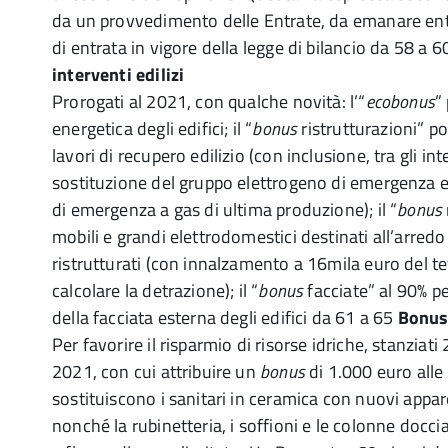
da un provvedimento delle Entrate, da emanare entr
di entrata in vigore della legge di bilancio da 58 a 
interventi edilizi
Prorogati al 2021, con qualche novità: l’“
ecobonus
”
energetica degli edifici; il “
bonus
ristrutturazioni” po
lavori di recupero edilizio (con inclusione, tra gli int
sostituzione del gruppo elettrogeno di emergenza e
di emergenza a gas di ultima produzione); il “
bonus
mobili e grandi elettrodomestici destinati all’arredo
ristrutturati (con innalzamento a 16mila euro del te
calcolare la detrazione); il “
bonus
facciate” al 90% pe
della facciata esterna degli edifici da 61 a 65
Bonus
Per favorire il risparmio di risorse idriche, stanziati 
2021, con cui attribuire un
bonus
di 1.000 euro alle
sostituiscono i sanitari in ceramica con nuovi appar
nonché la rubinetteria, i soffioni e le colonne docc