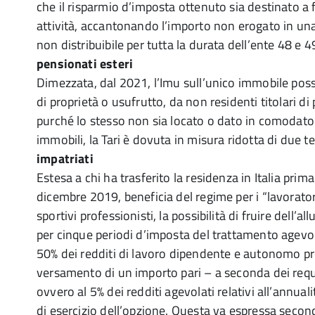
che il risparmio d’imposta ottenuto sia destinato a 
attività, accantonando l’importo non erogato in una 
non distribuibile per tutta la durata dell’ente 48 e 
pensionati esteri
Dimezzata, dal 2021, l’Imu sull’unico immobile possed
di proprietà o usufrutto, da non residenti titolari di
purché lo stesso non sia locato o dato in comodato 
immobili, la Tari è dovuta in misura ridotta di due t
impatriati
Estesa a chi ha trasferito la residenza in Italia prim
dicembre 2019, beneficia del regime per i “lavoratori 
sportivi professionisti, la possibilità di fruire dell
per cinque periodi d’imposta del trattamento agevo
50% dei redditi di lavoro dipendente e autonomo pro
versamento di un importo pari – a seconda dei requi
ovvero al 5% dei redditi agevolati relativi all’annual
di esercizio dell’opzione. Questa va espressa secon