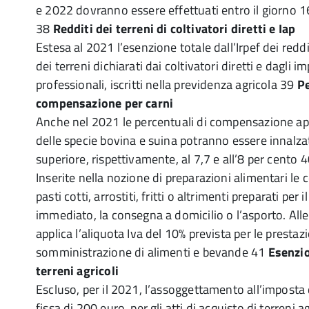
e 2022 dovranno essere effettuati entro il giorno 16
38
Redditi dei terreni di coltivatori diretti e Iap
Estesa al 2021 l’esenzione totale dall’Irpef dei reddi
dei terreni dichiarati dai coltivatori diretti e dagli i
professionali, iscritti nella previdenza agricola 39
Pe
compensazione per carni
Anche nel 2021 le percentuali di compensazione appli
delle specie bovina e suina potranno essere innalza
superiore, rispettivamente, al 7,7 e all’8 per cento 
Inserite nella nozione di preparazioni alimentari le ce
pasti cotti, arrostiti, fritti o altrimenti preparati per
immediato, la consegna a domicilio o l’asporto. Alle 
applica l’aliquota Iva del 10% prevista per le prestazio
somministrazione di alimenti e bevande 41
Esenzio
terreni agricoli
Escluso, per il 2021, l’assoggettamento all’imposta d
fissa di 200 euro, per gli atti di acquisto di terreni ag