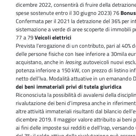
dicembre 2022, consentirà di fruire della detrazion
spese sostenute entro il 30 giugno 2023) 76
Bonus
Confermata per il 2021 la detrazione del 36% per int
sistemazione a verde di aree scoperte di immobili pr
77 a 79
Veicoli elettrici
Prevista l’erogazione di un contributo, pari al 40% d
delle persone fisiche con Isee inferiore a 30mila eur
acquistano, anche in
leasing
, autoveicoli nuovi escl
potenza inferiore a 150 kW, con prezzo di listino inf
netto dell’Iva. Modalità attuative in un emanando
dei beni immateriali privi di tutela giuridica
Riconosciuta la possibilità di avvalersi della discipl
rivalutazione dei beni d’impresa anche in riferiment
altre attività immateriali risultanti dal bilancio dell’
dicembre 2019. Il maggior valore attribuito ai beni 
ai fini delle imposte sui redditi e dell’Irap, versand
del 3%; il saldo attivo della rivalutazione può essere