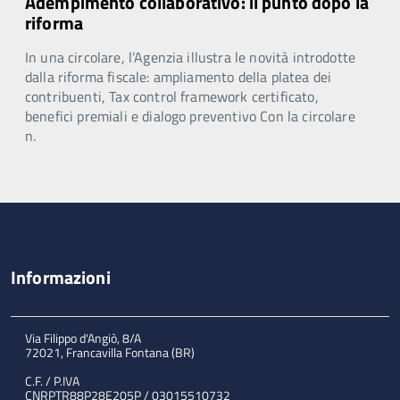
Adempimento collaborativo: il punto dopo la
riforma
In una circolare, l’Agenzia illustra le novità introdotte
dalla riforma fiscale: ampliamento della platea dei
contribuenti, Tax control framework certificato,
benefici premiali e dialogo preventivo Con la circolare
n.
Informazioni
Via Filippo d'Angiò, 8/A
72021, Francavilla Fontana (BR)
C.F. / P.IVA
CNRPTR88P28E205P / 03015510732