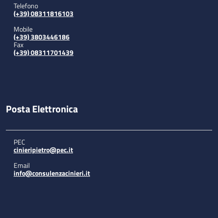
Telefono
(+39) 08311816103
Mobile
(+39) 3803446186
Fax
(+39) 08311701439
Posta Elettronica
PEC
cinieripietro@pec.it
Email
info@consulenzacinieri.it