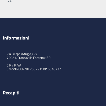
Iva.
Informazioni
Via Filippo d'Angiò, 8/A
72021, Francavilla Fontana (BR)
C.F. / P.IVA
CNRPTR88P28E205P / 03015510732
Recapiti