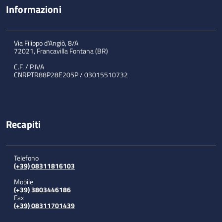
Informazioni
Via Filippo d'Angiò, 8/A
72021, Francavilla Fontana (BR)
C.F. / P.IVA
CNRPTR88P28E205P / 03015510732
Recapiti
Telefono
(+39) 08311816103
Mobile
(+39) 3803446186
Fax
(+39) 08311701439