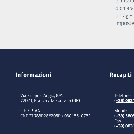
è possib
dichiara
un’agev
imposte
Informazioni
Recapiti
Via Filippo d'Angiò, 8/A
Telefono
72021, Francavilla Fontana (BR)
(+39) 08
C.F. / P.IVA
Mobile
CNRPTR88P28E205P / 03015510732
(+39) 380
Fax
(+39) 08