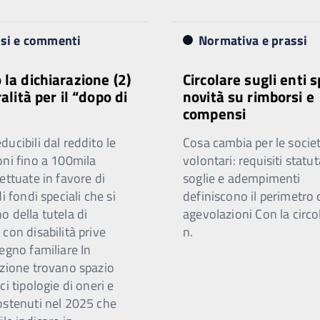
isi e commenti
Normativa e prassi
 la dichiarazione (2)
Circolare sugli enti s
ralità per il “dopo di
novità su rimborsi e
compensi
ucibili dal reddito le
Cosa cambia per le societ
oni fino a 100mila
volontari: requisiti statut
ettuate in favore di
soglie e adempimenti
di fondi speciali che si
definiscono il perimetro 
 della tutela di
agevolazioni Con la circo
con disabilità prive
n.
egno familiare In
azione trovano spazio
ci tipologie di oneri e
ostenuti nel 2025 che