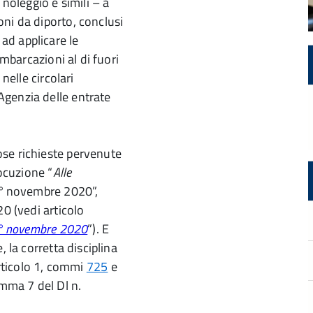
 noleggio e simili – a
ni da diporto, conclusi
ad applicare le
imbarcazioni al di fuori
nelle circolari
Agenzia delle entrate
se richieste pervenute
locuzione “
Alle
1°
novembre 2020”,
20 (vedi articolo
 1° novembre 2020
”). E
 la corretta disciplina
articolo 1, commi
725
e
mma 7 del Dl n.