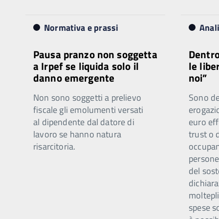
Normativa e prassi
Anal
Pausa pranzo non soggetta
Dentro
a Irpef se liquida solo il
le libe
danno emergente
noi”
Non sono soggetti a prelievo
Sono ded
fiscale gli emolumenti versati
erogazi
al dipendente dal datore di
euro eff
lavoro se hanno natura
trust o 
risarcitoria.
occupano
persone 
del sost
dichiar
moltepli
spese s