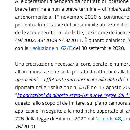
Alle operazioni dipendenti da contratti di locazione,
breve termine e non a breve termine – di imbarcazio
anteriormente al 1° novembre 2020, si continuano 
percentuali indicative del presumibile utilizzo delle 
delle acque territoriali della Ue, così come delineate 
49/2002, 38/2009 e 43/2011. È quanto chiarisce l’
con la
risoluzione n. 62/E
del 30 settembre 2020.
Una precisazione necessaria, considerate le numero
all’amministrazione sulla portata da attribuire alla 
operazioni… effettuate anteriormente alla data del 
riportata nella risoluzione n. 47/E del 17 agosto 20
“
Imbarcazioni da diporto extra-Ue: nuove regole dal
questo allo scopo di delimitare, sul piano temporale,
applicabile, in seguito alle modifiche apportate all’
726 della legge di Bilancio 2020 dall’
articolo 48
, co
76/2020.