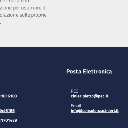
ile indicare in
zione per usufruire di
olazione sulle proprie
.
Posta Elettronica
PEC
311816103
cinieripietro@pec.it
Email
3446186
info@consulenzacinieri.it
311701439