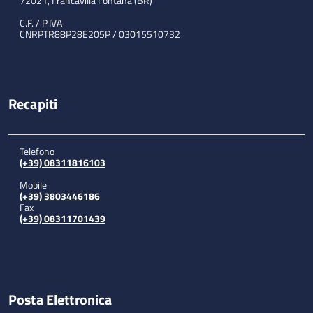
72021, Francavilla Fontana (BR)
C.F. / P.IVA
CNRPTR88P28E205P / 03015510732
Recapiti
Telefono
(+39) 08311816103
Mobile
(+39) 3803446186
Fax
(+39) 08311701439
Posta Elettronica