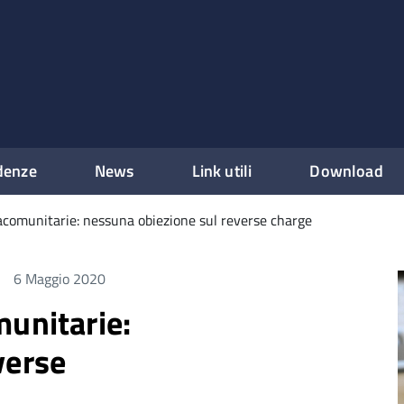
denze
News
Link utili
Download
acomunitarie: nessuna obiezione sul reverse charge
6 Maggio 2020
munitarie:
verse