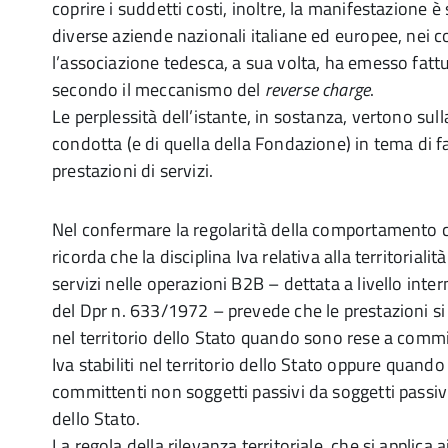
coprire i suddetti costi, inoltre, la manifestazione 
diverse aziende nazionali italiane ed europee, nei co
l’associazione tedesca, a sua volta, ha emesso fatt
secondo il meccanismo del
reverse charge
.
Le perplessità dell’istante, in sostanza, vertono sull
condotta (e di quella della Fondazione) in tema di f
prestazioni di servizi.
Nel confermare la regolarità della comportamento c
ricorda che la disciplina Iva relativa alla territorialit
servizi nelle operazioni B2B – dettata a livello intern
del Dpr n. 633/1972 – prevede che le prestazioni si
nel territorio dello Stato quando sono rese a commit
Iva stabiliti nel territorio dello Stato oppure quand
committenti non soggetti passivi da soggetti passivi s
dello Stato.
La regola della rilevanza territoriale, che si applica ai