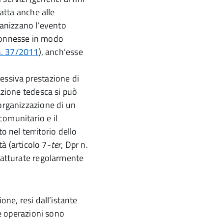
datta anche alle
rganizzano l’evento
 connesse in modo
 n. 37/2011
), anch’esse
essiva prestazione di
iazione tedesca si può
 organizzazione di un
comunitario e il
o nel territorio dello
tà (articolo 7-
ter
, Dpr n.
 fatturate regolarmente
one, resi dall’istante
le operazioni sono