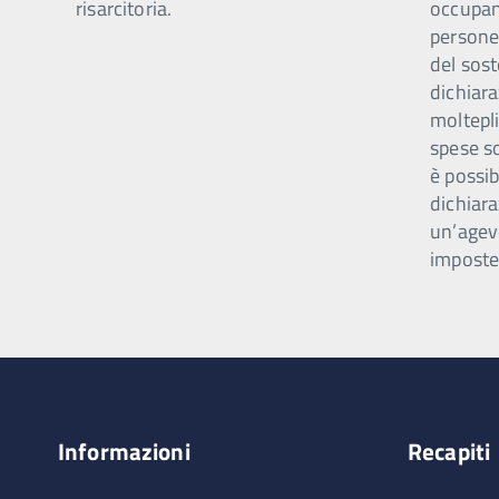
risarcitoria.
occupano
persone 
del sost
dichiar
moltepli
spese s
è possib
dichiara
un’agev
imposte
Informazioni
Recapiti