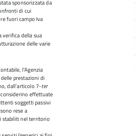
è stata sponsorizzata da
nfronti di cui
ure fuori campo Iva
a verifica della sua
atturazione delle varie
ontabile, l’Agenzia
à delle prestazioni di
o, dall’articolo 7-
ter
 considerino effettuate
tenti soggetti passivi
o sono rese a
tabiliti nel territorio
 servizi (generici ai fini