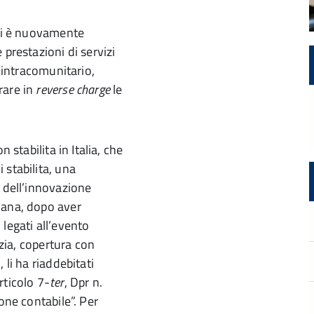
 si è nuovamente
 prestazioni di servizi
o intracomunitario,
rare in
reverse charge
le
 stabilita in Italia, che
 stabilita, una
e dell’innovazione
iana, dopo aver
i legati all’evento
izia, copertura con
 li ha riaddebitati
rticolo 7-
ter
, Dpr n.
one contabile”. Per