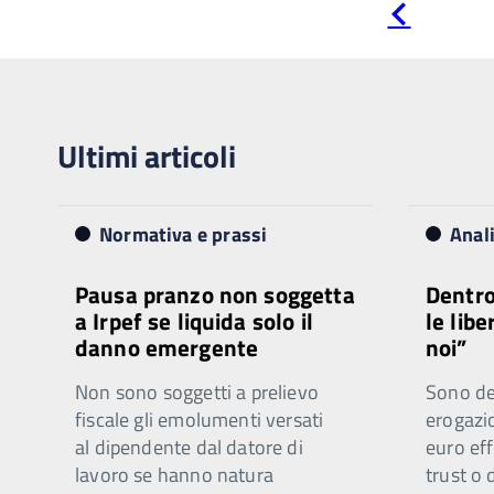
Pagina
precedente
Ultimi articoli
Normativa e prassi
Anal
Pausa pranzo non soggetta
Dentro
a Irpef se liquida solo il
le libe
danno emergente
noi”
Non sono soggetti a prelievo
Sono ded
fiscale gli emolumenti versati
erogazi
al dipendente dal datore di
euro eff
lavoro se hanno natura
trust o 