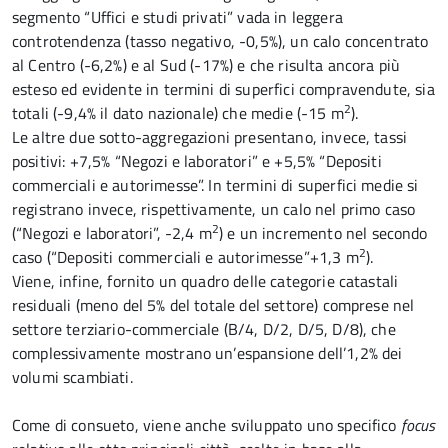
segmento “Uffici e studi privati” vada in leggera
controtendenza (tasso negativo, -0,5%), un calo concentrato
al Centro (-6,2%) e al Sud (-17%) e che risulta ancora più
esteso ed evidente in termini di superfici compravendute, sia
2
totali (-9,4% il dato nazionale) che medie (-15 m
).
Le altre due sotto-aggregazioni presentano, invece, tassi
positivi: +7,5% “Negozi e laboratori” e +5,5% “Depositi
commerciali e autorimesse”. In termini di superfici medie si
registrano invece, rispettivamente, un calo nel primo caso
2
(“Negozi e laboratori”, -2,4 m
) e un incremento nel secondo
2
caso (“Depositi commerciali e autorimesse”+1,3 m
).
Viene, infine, fornito un quadro delle categorie catastali
residuali (meno del 5% del totale del settore) comprese nel
settore terziario-commerciale (B/4, D/2, D/5, D/8), che
complessivamente mostrano un’espansione dell’1,2% dei
volumi scambiati.
Come di consueto, viene anche sviluppato uno specifico
focus