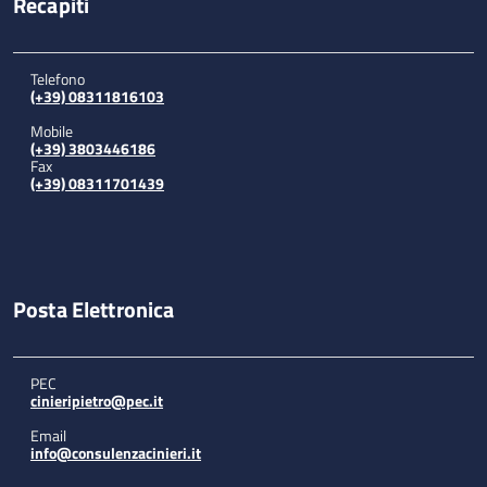
Recapiti
Telefono
(+39) 08311816103
Mobile
(+39) 3803446186
Fax
(+39) 08311701439
Posta Elettronica
PEC
cinieripietro@pec.it
Email
info@consulenzacinieri.it