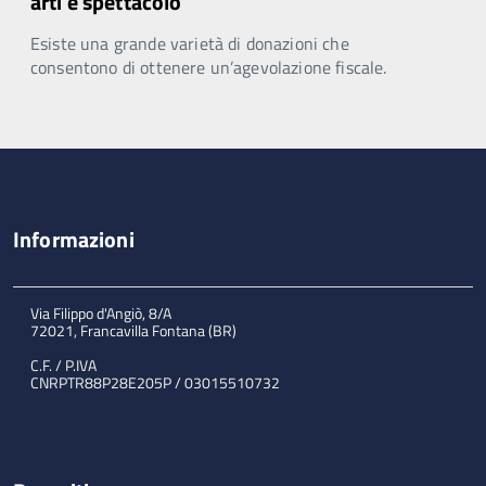
arti e spettacolo
Esiste una grande varietà di donazioni che
consentono di ottenere un’agevolazione fiscale.
Informazioni
Via Filippo d'Angiò, 8/A
72021, Francavilla Fontana (BR)
C.F. / P.IVA
CNRPTR88P28E205P / 03015510732