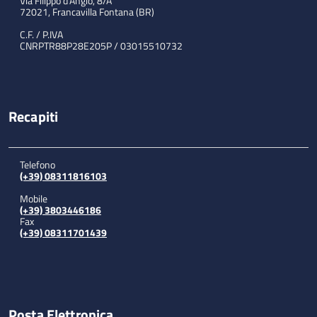
Via Filippo d'Angiò, 8/A
72021, Francavilla Fontana (BR)
C.F. / P.IVA
CNRPTR88P28E205P / 03015510732
Recapiti
Telefono
(+39) 08311816103
Mobile
(+39) 3803446186
Fax
(+39) 08311701439
Posta Elettronica