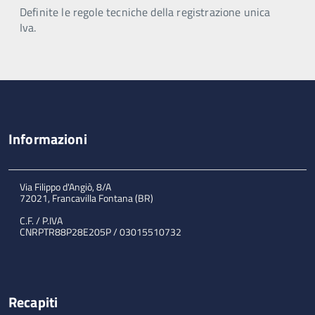
Definite le regole tecniche della registrazione unica
Iva.
Informazioni
Via Filippo d'Angiò, 8/A
72021, Francavilla Fontana (BR)
C.F. / P.IVA
CNRPTR88P28E205P / 03015510732
Recapiti