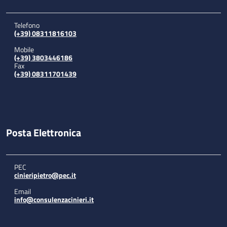
Telefono
(+39) 08311816103
Mobile
(+39) 3803446186
Fax
(+39) 08311701439
Posta Elettronica
PEC
cinieripietro@pec.it
Email
info@consulenzacinieri.it