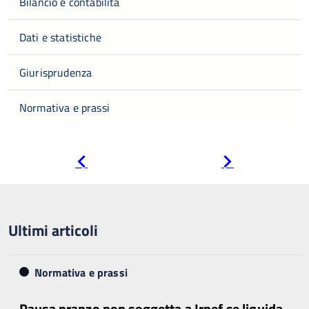
Bilancio e contabilità
Dati e statistiche
Giurisprudenza
Normativa e prassi
Pagina
Pagina
precedente
successiva
Ultimi articoli
Normativa e prassi
Pausa pranzo non soggetta a Irpef se liquida