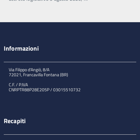
Informazioni
Via Filippo d'Angiò, 8/A
72021, Francavilla Fontana (BR)
C.F. / P.IVA
CNRPTR88P28E205P / 03015510732
Recapiti