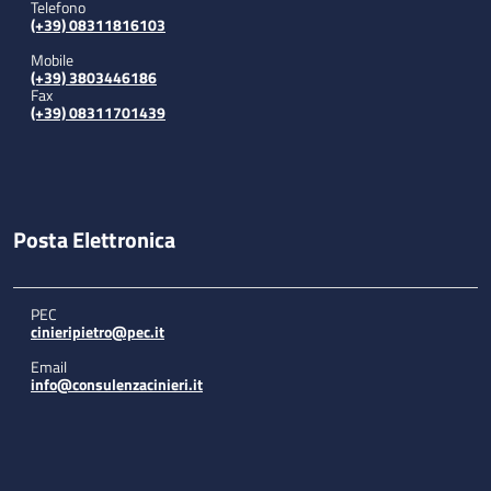
Telefono
(+39) 08311816103
Mobile
(+39) 3803446186
Fax
(+39) 08311701439
Posta Elettronica
PEC
cinieripietro@pec.it
Email
info@consulenzacinieri.it