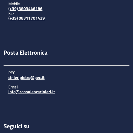
Mobile
(+39) 3803446186
Fax
(+39) 08311701439
Posta Elettronica
PEC
cinieripietro@pec.it
Email
info@consulenzacinieri.it
Seguici su