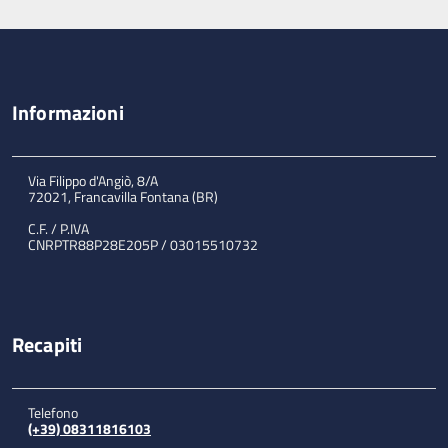
Informazioni
Via Filippo d'Angiò, 8/A
72021, Francavilla Fontana (BR)
C.F. / P.IVA
CNRPTR88P28E205P / 03015510732
Recapiti
Telefono
(+39) 08311816103