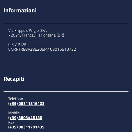
Informazioni
Via Filippo d'Angiò, 8/A
72021, Francavilla Fontana (BR)
C.F. / P.IVA
CNRPTR88P28E205P / 03015510732
Recapiti
Telefono
(+39) 08311816103
Mobile
(+39) 3803446186
Fax
(+39) 08311701439