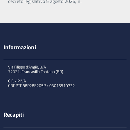
decreto legislativo 5 agosto 2026, n.
Informazioni
Via Filippo d'Angiò, 8/A
72021, Francavilla Fontana (BR)
C.F. / P.IVA
CNRPTR88P28E205P / 03015510732
Recapiti