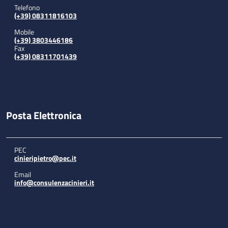
Telefono
(+39) 08311816103
Mobile
(+39) 3803446186
Fax
(+39) 08311701439
Posta Elettronica
PEC
cinieripietro@pec.it
Email
info@consulenzacinieri.it