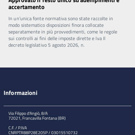
accertamento
In un’unica fonte normativa sono state raccolte in
modo sistematico disposizioni finora collocate
separatamente in più provvedimenti, come le regole
sui controlli ai fini delle imposte dirette e Iva Il
decreto legislativo 5 agosto 2026, n.
Informazioni
Via Filippo d'Angiò, 8/A
72021, Francavilla Fontana (BR)
C.F. / P.IVA
CNRPTR88P28E205P / 03015510732