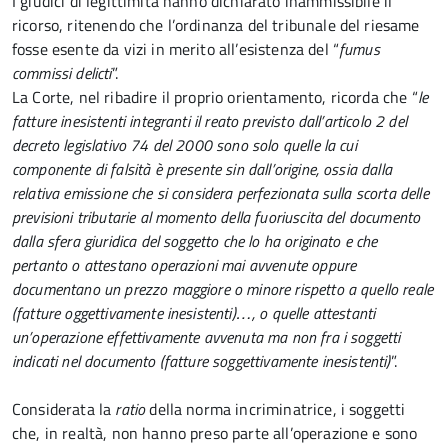
I giudici di legittimità hanno dichiarato inammissibile il
ricorso, ritenendo che l’ordinanza del tribunale del riesame
fosse esente da vizi in merito all’esistenza del “
fumus
commissi delicti
”.
La Corte, nel ribadire il proprio orientamento, ricorda che “
le
fatture inesistenti integranti il reato previsto dall’articolo 2 del
decreto legislativo 74 del 2000 sono solo quelle la cui
componente di falsità è presente sin dall’origine, ossia dalla
relativa emissione che si considera perfezionata sulla scorta delle
previsioni tributarie al momento della fuoriuscita del documento
dalla sfera giuridica del soggetto che lo ha originato e che
pertanto o attestano operazioni mai avvenute oppure
documentano un prezzo maggiore o minore rispetto a quello reale
(fatture oggettivamente inesistenti)…, o quelle attestanti
un’operazione effettivamente avvenuta ma non fra i soggetti
indicati nel documento (fatture soggettivamente inesistenti)
”.
Considerata la
ratio
della norma incriminatrice, i soggetti
che, in realtà, non hanno preso parte all’operazione e sono