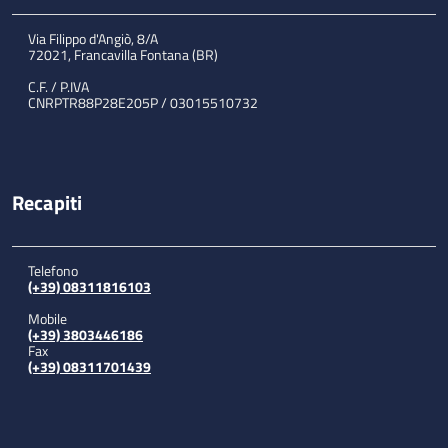
Via Filippo d'Angiò, 8/A
72021, Francavilla Fontana (BR)
C.F. / P.IVA
CNRPTR88P28E205P / 03015510732
Recapiti
Telefono
(+39) 08311816103
Mobile
(+39) 3803446186
Fax
(+39) 08311701439