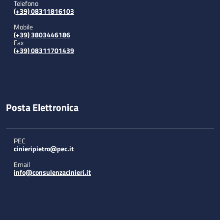
Telefono
(+39) 08311816103
Mobile
(+39) 3803446186
Fax
(+39) 08311701439
Posta Elettronica
PEC
cinieripietro@pec.it
Email
info@consulenzacinieri.it