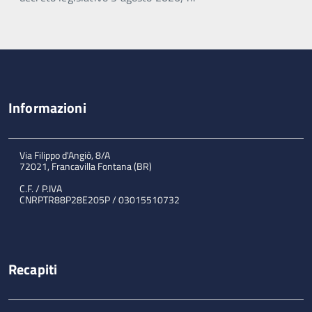
Informazioni
Via Filippo d'Angiò, 8/A
72021, Francavilla Fontana (BR)
C.F. / P.IVA
CNRPTR88P28E205P / 03015510732
Recapiti