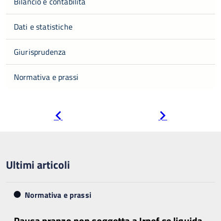
Bilancio e contabilità
Dati e statistiche
Giurisprudenza
Normativa e prassi
Pagina
Pagina
precedente
successiva
Ultimi articoli
Normativa e prassi
Pausa pranzo non soggetta a Irpef se liquida