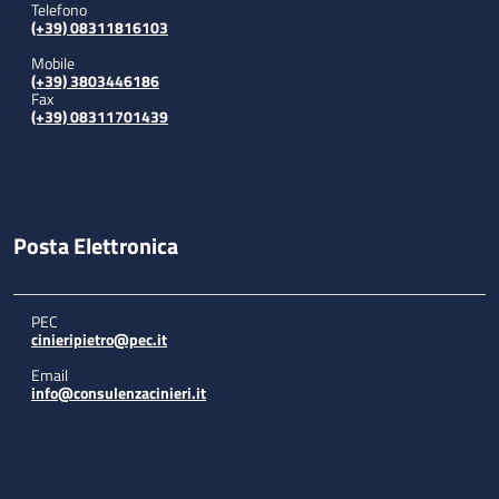
Telefono
(+39) 08311816103
Mobile
(+39) 3803446186
Fax
(+39) 08311701439
Posta Elettronica
PEC
cinieripietro@pec.it
Email
info@consulenzacinieri.it