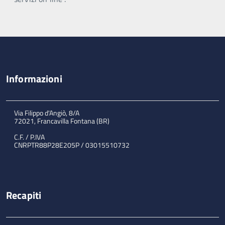
Informazioni
Via Filippo d'Angiò, 8/A
72021, Francavilla Fontana (BR)
C.F. / P.IVA
CNRPTR88P28E205P / 03015510732
Recapiti