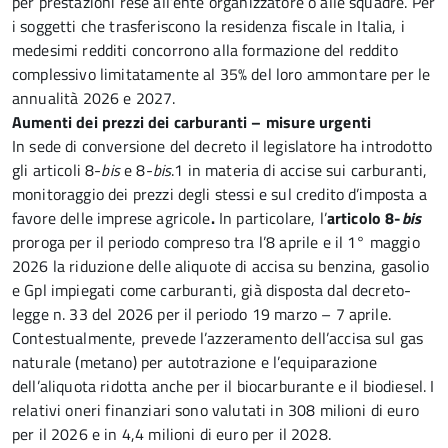
per prestazioni rese all’ente organizzatore o alle squadre. Per
i soggetti che trasferiscono la residenza fiscale in Italia, i
medesimi redditi concorrono alla formazione del reddito
complessivo limitatamente al 35% del loro ammontare per le
annualità 2026 e 2027.
Aumenti dei prezzi dei carburanti – misure urgenti
In sede di conversione del decreto il legislatore ha introdotto
gli articoli 8-
bis
e 8-
bis
.1
in materia di accise sui carburanti,
monitoraggio dei prezzi degli stessi e sul credito d’imposta a
favore delle imprese agricole
.
In particolare, l’
articolo 8-
bis
proroga per il periodo compreso tra l’8 aprile e il 1° maggio
2026 la riduzione delle aliquote di accisa su benzina, gasolio
e Gpl impiegati come carburanti, già disposta dal decreto-
legge n. 33 del 2026 per il periodo 19 marzo – 7 aprile.
Contestualmente, prevede l’azzeramento dell’accisa sul gas
naturale (metano) per autotrazione e l’equiparazione
dell’aliquota ridotta anche per il biocarburante e il biodiesel. I
relativi oneri finanziari sono valutati in 308 milioni di euro
per il 2026 e in 4,4 milioni di euro per il 2028.