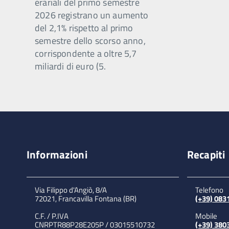
erariali del primo semestre
2026 registrano un aumento
del 2,1% rispetto al primo
semestre dello scorso anno,
corrispondente a oltre 5,7
miliardi di euro (5.
Informazioni
Recapiti
Via Filippo d'Angiò, 8/A
Telefono
72021, Francavilla Fontana (BR)
(+39) 08
C.F. / P.IVA
Mobile
CNRPTR88P28E205P / 03015510732
(+39) 380