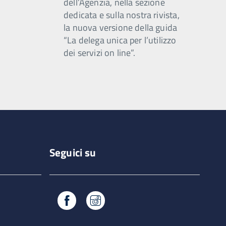
dell’Agenzia, nella sezione
dedicata e sulla nostra rivista,
la nuova versione della guida
“La delega unica per l’utilizzo
dei servizi on line”.
Seguici su
Facebook
Instagram