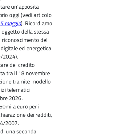
ntare un’apposita
rio oggi (vedi articolo
15 maggio
). Ricordiamo
 oggetto della stessa
l riconoscimento del
 digitale ed energetica
19/2024).
are del credito
ta tra il 18 novembre
azione tramite modello
zi telematici
mbre 2026.
250mila euro per i
hiarazione dei redditi,
244/2007.
o di una seconda