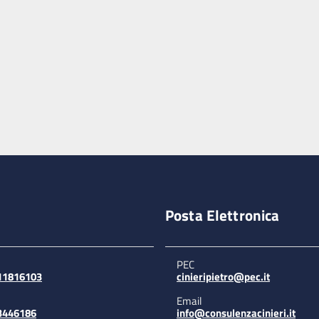
Posta Elettronica
PEC
311816103
cinieripietro@pec.it
Email
3446186
info@consulenzacinieri.it