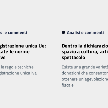
isi e commenti
Analisi e commenti
egistrazione unica Ue:
Dentro la dichiarazio
cate le norme
spazio a cultura, arti
ive
spettacolo
 le regole tecniche
Esiste una grande varietà
gistrazione unica Iva.
donazioni che consenton
ottenere un’agevolazion
fiscale.