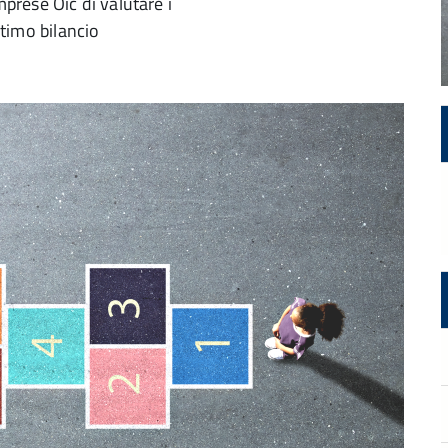
mprese Oic di valutare i
ltimo bilancio