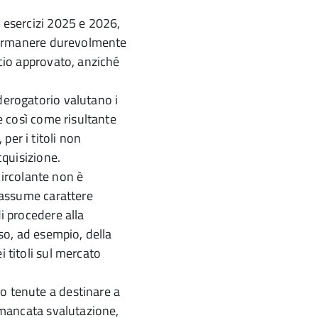
i esercizi 2025 e 2026,
a permanere durevolmente
ncio approvato, anziché
derogatorio valutano i
ne così come risultante
per i titoli non
cquisizione.
 circolante non è
o assume carattere
di procedere alla
aso, ad esempio, della
i titoli sul mercato
o tenute a destinare a
a mancata svalutazione,