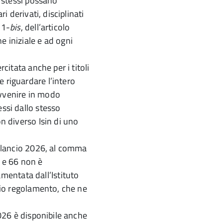
i stessi possano
ri derivati, disciplinati
11-
bis
, dell’articolo
ne iniziale e ad ogni
rcitata anche per i titoli
 riguardare l’intero
avvenire in modo
essi dallo stesso
on diverso Isin di uno
 bilancio 2026, al comma
5 e 66 non è
entata dall’Istituto
prio regolamento, che ne
2026 è disponibile anche