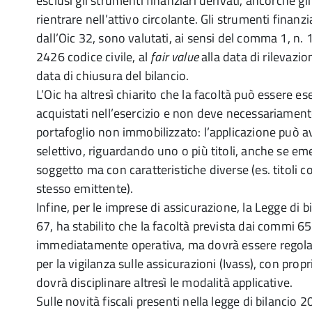
esclusi gli strumenti finanziari derivati, ancorché gl
rientrare nell’attivo circolante. Gli strumenti finanzia
dall’Oic 32, sono valutati, ai sensi del comma 1, n. 
2426 codice civile, al
fair value
alla data di rilevazio
data di chiusura del bilancio.
L’Oic ha altresì chiarito che la facoltà può essere ese
acquistati nell’esercizio e non deve necessariamente
portafoglio non immobilizzato: l’applicazione può 
selettivo, riguardando uno o più titoli, anche se em
soggetto ma con caratteristiche diverse (es. titoli c
stesso emittente).
Infine, per le imprese di assicurazione, la Legge di
67, ha stabilito che la facoltà prevista dai commi 6
immediatamente operativa, ma dovrà essere regolam
per la vigilanza sulle assicurazioni (Ivass), con pro
dovrà disciplinare altresì le modalità applicative.
Sulle novità fiscali presenti nella legge di bilancio 