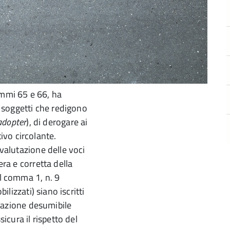
ommi 65 e 66, ha
 i soggetti che redigono
adopter
), di derogare ai
ttivo circolante.
 valutazione delle voci
era e corretta della
al comma 1, n. 9
ilizzati) siano iscritti
izzazione desumibile
cura il rispetto del