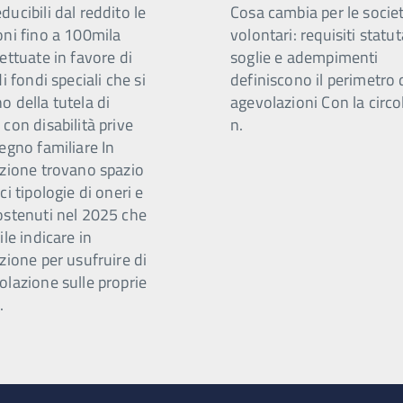
ucibili dal reddito le
Cosa cambia per le societ
oni fino a 100mila
volontari: requisiti statut
ettuate in favore di
soglie e adempimenti
di fondi speciali che si
definiscono il perimetro 
 della tutela di
agevolazioni Con la circo
con disabilità prive
n.
egno familiare In
azione trovano spazio
ci tipologie di oneri e
ostenuti nel 2025 che
ile indicare in
zione per usufruire di
olazione sulle proprie
.