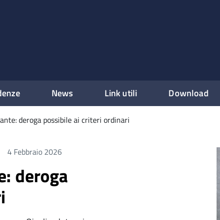
denze
News
Link utili
Download
olante: deroga possibile ai criteri ordinari
4 Febbraio 2026
te: deroga
i