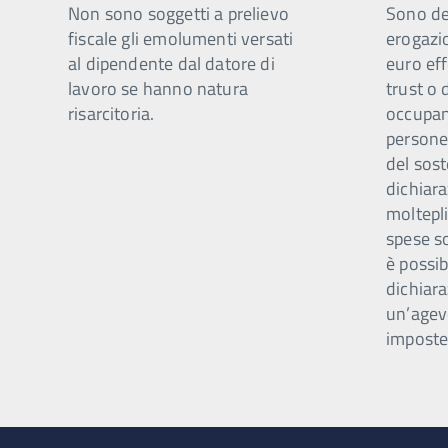
Non sono soggetti a prelievo
Sono ded
fiscale gli emolumenti versati
erogazi
al dipendente dal datore di
euro eff
lavoro se hanno natura
trust o 
risarcitoria.
occupano
persone 
del sost
dichiar
moltepli
spese s
è possib
dichiara
un’agev
imposte