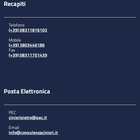
Recapiti
Telefono
(+39) 08311816103
Mobile
(+39) 3803446186
Fax
(+39) 08311701439
Posta Elettronica
PEC
cinieripietro@pec.it
Email
info@consulenzacinieri.it