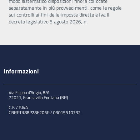
modo sistematico disposizioni finora collocate
separatamente in più provvedimenti, come le regole
sui controlli ai fini delle imposte dirette e Iva Il
decreto legislativo 5 agosto 2026, n.
Informazioni
Via Filippo d'Angiò, 8/A
72021, Francavilla Fontana (BR)
C.F. / P.IVA
CNRPTR88P28E205P / 03015510732