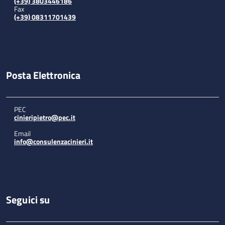
(+39) 3803446186
Fax
(+39) 08311701439
Posta Elettronica
PEC
cinieripietro@pec.it
Email
info@consulenzacinieri.it
Seguici su