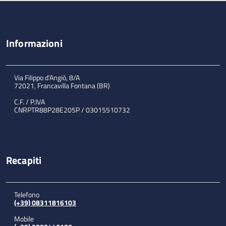
Informazioni
Via Filippo d'Angiò, 8/A
72021, Francavilla Fontana (BR)
C.F. / P.IVA
CNRPTR88P28E205P / 03015510732
Recapiti
Telefono
(+39) 08311816103
Mobile