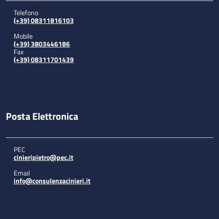
Telefono
(+39) 08311816103
Mobile
(+39) 3803446186
Fax
(+39) 08311701439
Posta Elettronica
PEC
cinieripietro@pec.it
Email
info@consulenzacinieri.it