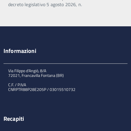
decreto legislativo 5 agosto 2026, n.
Informazioni
Via Filippo d'Angiò, 8/A
72021, Francavilla Fontana (BR)
C.F. / P.IVA
CNRPTR88P28E205P / 03015510732
Recapiti