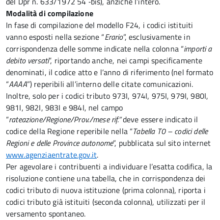
del Dpr n. 633/1972 54 ‑bis), anziché l’intero.
Modalità di compilazione
In fase di compilazione del modello F24, i codici istituiti
vanno esposti nella sezione “
Erario
”, esclusivamente in
corrispondenza delle somme indicate nella colonna “
importi a
debito versati
”, riportando anche, nei campi specificamente
denominati, il codice atto e l’anno di riferimento (nel formato
“
AAAA
”) reperibili all’interno delle citate comunicazioni.
Inoltre, solo per i codici tributo 973I, 974I, 975I, 979I, 980I,
981I, 982I, 983I e 984I, nel campo
“
rateazione/Regione/Prov./mese rif.”
deve essere indicato il
codice della Regione reperibile nella “
Tabella T0 – codici delle
Regioni e delle Province autonome
”, pubblicata sul sito internet
www.agenziaentrate.gov.it
.
Per agevolare i contribuenti a individuare l’esatta codifica, la
risoluzione contiene una tabella, che in corrispondenza dei
codici tributo di nuova istituzione (prima colonna), riporta i
codici tributo già istituiti (seconda colonna), utilizzati per il
versamento spontaneo.