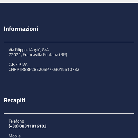
Informazioni
Via Filippo d'Angiò, 8/A
72021, Francavilla Fontana (BR)
C.F. / P.IVA
CNRPTR88P28E205P / 03015510732
Recapiti
Telefono
(+39) 08311816103
Mobile