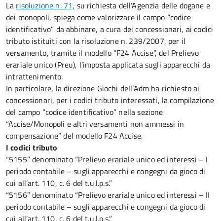
La
risoluzione n. 71
, su richiesta dell’Agenzia delle dogane e
dei monopoli, spiega come valorizzare il campo “codice
identificativo” da abbinare, a cura dei concessionari, ai codici
tributo istituiti con la risoluzione n. 239/2007, per il
versamento, tramite il modello “F24 Accise”, del Prelievo
erariale unico (Preu), l’imposta applicata sugli apparecchi da
intrattenimento.
In particolare, la direzione Giochi dell’Adm ha richiesto ai
concessionari, per i codici tributo interessati, la compilazione
del campo “codice identificativo” nella sezione
“Accise/Monopoli e altri versamenti non ammessi in
compensazione” del modello F24 Accise.
I codici tributo
“5155” denominato “Prelievo erariale unico ed interessi – I
periodo contabile – sugli apparecchi e congegni da gioco di
cui all’art. 110, c. 6 del t.u.l.p.s.”
“5156” denominato “Prelievo erariale unico ed interessi – II
periodo contabile – sugli apparecchi e congegni da gioco di
cui all’art. 110, c. 6 del t.u.l.p.s.”