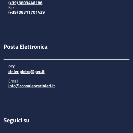
(+39) 3803446186
Fax
(+39) 08311701439
Posta Elettronica
PEC
cinieripietro@pec.it
Email
info@consulenzacinieri.it
Seguici su