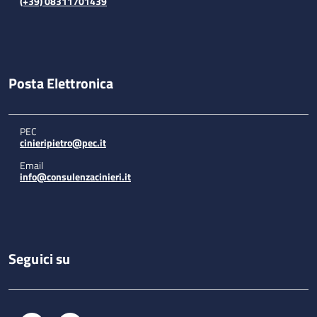
(+39) 08311701439
Posta Elettronica
PEC
cinieripietro@pec.it
Email
info@consulenzacinieri.it
Seguici su