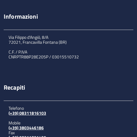
Informazioni
Via Filippo d'Angiò, 8/A
72021, Francavilla Fontana (BR)
C.F. / P.IVA
CNRPTR88P28E205P / 03015510732
Recapiti
Telefono
(+39) 08311816103
Mobile
(+39) 3803446186
Fax