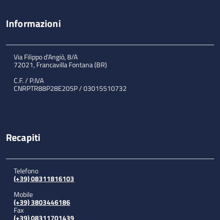
Informazioni
Via Filippo d'Angiò, 8/A
72021, Francavilla Fontana (BR)
C.F. / P.IVA
CNRPTR88P28E205P / 03015510732
Recapiti
Telefono
(+39) 08311816103
Mobile
(+39) 3803446186
Fax
(+39) 08311701439