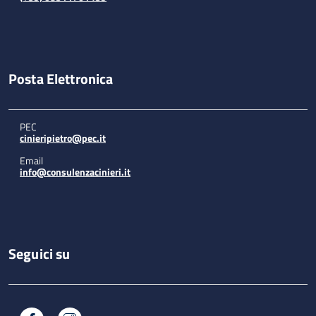
Posta Elettronica
PEC
cinieripietro@pec.it
Email
info@consulenzacinieri.it
Seguici su
Facebook
Instagram