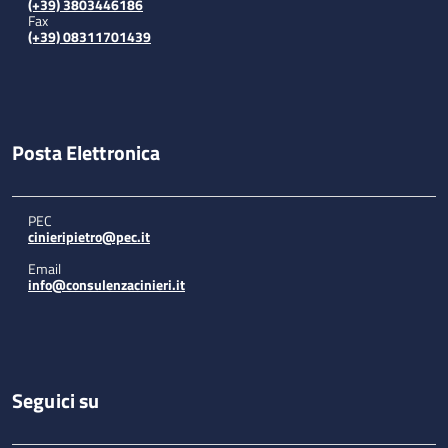
(+39) 3803446186
Fax
(+39) 08311701439
Posta Elettronica
PEC
cinieripietro@pec.it
Email
info@consulenzacinieri.it
Seguici su