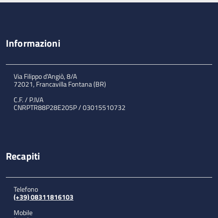
Informazioni
Via Filippo d'Angiò, 8/A
72021, Francavilla Fontana (BR)
C.F. / P.IVA
CNRPTR88P28E205P / 03015510732
Recapiti
Telefono
(+39) 08311816103
Mobile