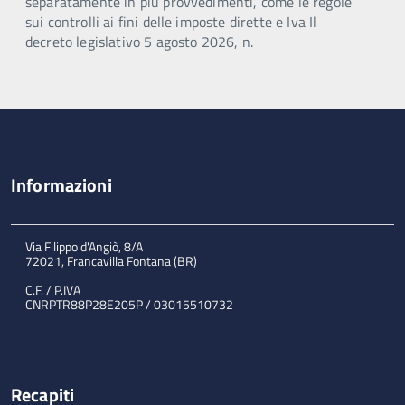
separatamente in più provvedimenti, come le regole
sui controlli ai fini delle imposte dirette e Iva Il
decreto legislativo 5 agosto 2026, n.
Informazioni
Via Filippo d'Angiò, 8/A
72021, Francavilla Fontana (BR)
C.F. / P.IVA
CNRPTR88P28E205P / 03015510732
Recapiti