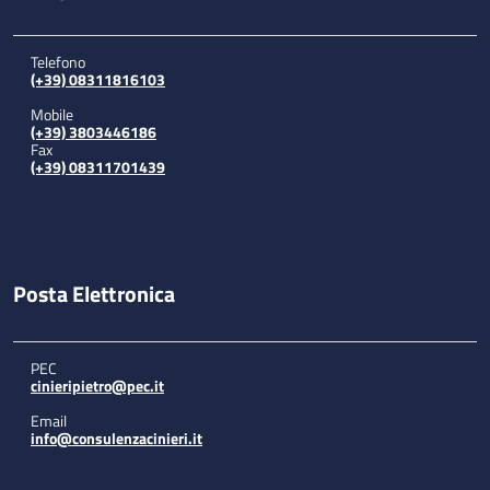
Telefono
(+39) 08311816103
Mobile
(+39) 3803446186
Fax
(+39) 08311701439
Posta Elettronica
PEC
cinieripietro@pec.it
Email
info@consulenzacinieri.it