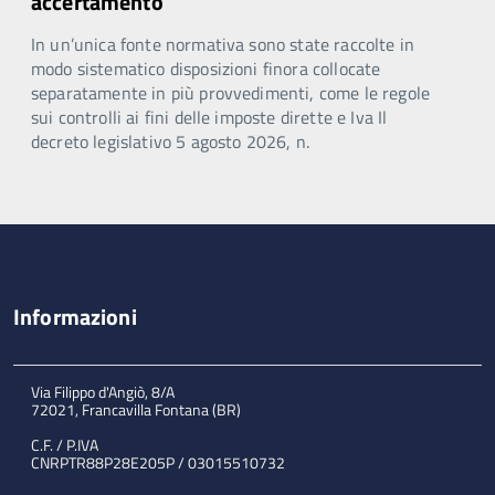
accertamento
In un’unica fonte normativa sono state raccolte in
modo sistematico disposizioni finora collocate
separatamente in più provvedimenti, come le regole
sui controlli ai fini delle imposte dirette e Iva Il
decreto legislativo 5 agosto 2026, n.
Informazioni
Via Filippo d'Angiò, 8/A
72021, Francavilla Fontana (BR)
C.F. / P.IVA
CNRPTR88P28E205P / 03015510732