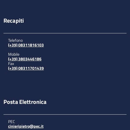
Recapiti
Telefono
(+39) 08311816103
Mobile
(+39) 3803446186
Fax
(+39) 08311701439
Posta Elettronica
PEC
cinieripietro@pec.it