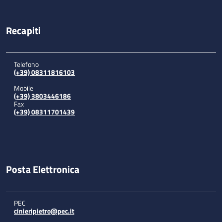
Recapiti
Telefono
(+39) 08311816103
Mobile
(+39) 3803446186
Fax
(+39) 08311701439
Posta Elettronica
PEC
cinieripietro@pec.it