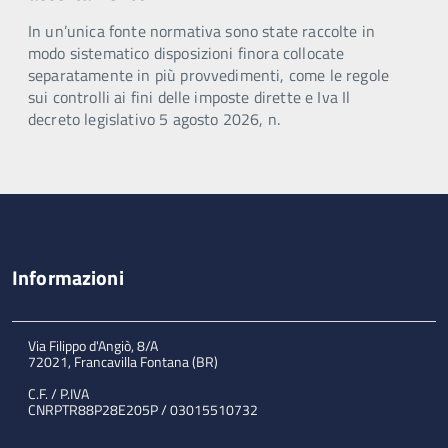
In un’unica fonte normativa sono state raccolte in
modo sistematico disposizioni finora collocate
separatamente in più provvedimenti, come le regole
sui controlli ai fini delle imposte dirette e Iva Il
decreto legislativo 5 agosto 2026, n.
Informazioni
Via Filippo d'Angiò, 8/A
72021, Francavilla Fontana (BR)
C.F. / P.IVA
CNRPTR88P28E205P / 03015510732