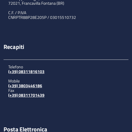
72021, Francavilla Fontana (BR)
C.F. / P.IVA
CNRPTR88P28E205P / 03015510732
Recapiti
Telefono
(+39) 08311816103
Mobile
(+39) 3803446186
Fax
(+39) 08311701439
Posta Elettronica