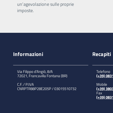
un’agevolazione sulle proprie
imposte.
Informazioni
Recapiti
Via Filippo d'Angiò, 8/A
Telefono
72021, Francavilla Fontana (BR)
(+39) 08
C.F. / P.IVA
Mobile
CNRPTR88P28E205P / 03015510732
(+39) 380
Fax
(+39) 08