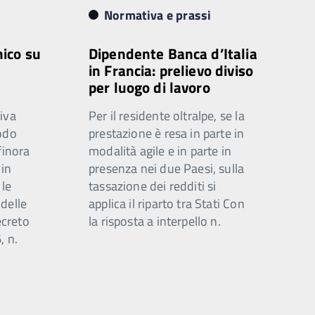
Normativa e prassi
nico su
Dipendente Banca d’Italia
in Francia: prelievo diviso
per luogo di lavoro
iva
Per il residente oltralpe, se la
odo
prestazione è resa in parte in
finora
modalità agile e in parte in
 in
presenza nei due Paesi, sulla
 le
tassazione dei redditi si
 delle
applica il riparto tra Stati Con
ecreto
la risposta a interpello n.
, n.