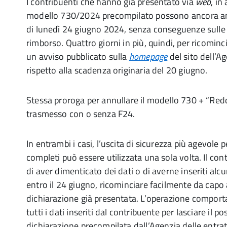
I contribuenti che hanno già presentato via
web
, in
modello 730/2024 precompilato possono ancora ann
di lunedì 24 giugno 2024, senza conseguenze sulle 
rimborso. Quattro giorni in più, quindi, per ricominc
un avviso pubblicato sulla
homepage
del sito dell’Ag
rispetto alla scadenza originaria del 20 giugno.
Stessa proroga per annullare il modello 730 + “Reddi
trasmesso con o senza F24.
In entrambi i casi, l’uscita di sicurezza più agevole p
completi può essere utilizzata una sola volta. Il con
di aver dimenticato dei dati o di averne inseriti alcuni
entro il 24 giugno, ricominciare facilmente da capo
dichiarazione già presentata. L’operazione comporta
tutti i dati inseriti dal contribuente per lasciare il po
dichiarazione precompilata dall’Agenzia delle entrat