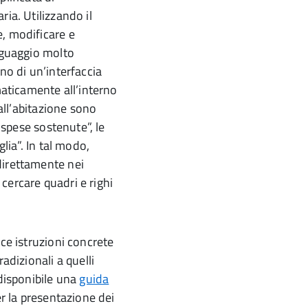
ia. Utilizzando il
, modificare e
inguaggio molto
no di un’interfaccia
maticamente all’interno
 all’abitazione sono
 “spese sostenute”, le
glia”. In tal modo,
direttamente nei
cercare quadri e righi
sce istruzioni concrete
adizionali a quelli
 disponibile una
guida
er la presentazione dei