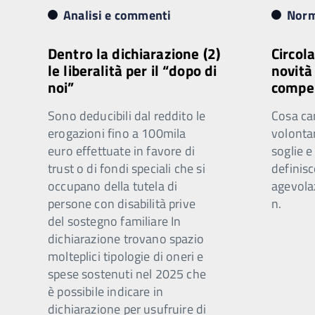
Analisi e commenti
Norm
Dentro la dichiarazione (2)
Circola
le liberalità per il “dopo di
novità
noi”
compe
Sono deducibili dal reddito le
Cosa cam
erogazioni fino a 100mila
volontar
euro effettuate in favore di
soglie 
trust o di fondi speciali che si
definisc
occupano della tutela di
agevolaz
persone con disabilità prive
n.
del sostegno familiare In
dichiarazione trovano spazio
molteplici tipologie di oneri e
spese sostenuti nel 2025 che
è possibile indicare in
dichiarazione per usufruire di