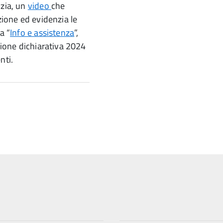
nzia, un
video
che
zione ed evidenzia le
a “
Info e assistenza
”,
agione dichiarativa 2024
nti.