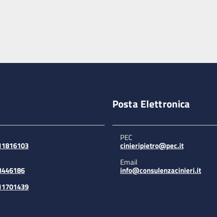
Posta Elettronica
PEC
311816103
cinieripietro@pec.it
Email
3446186
info@consulenzacinieri.it
311701439