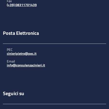
Fax
(+39) 08311701439
Posta Elettronica
PEC
cinieripietro@pec.it
Email
info@consulenzacinieri.it
Seguici su