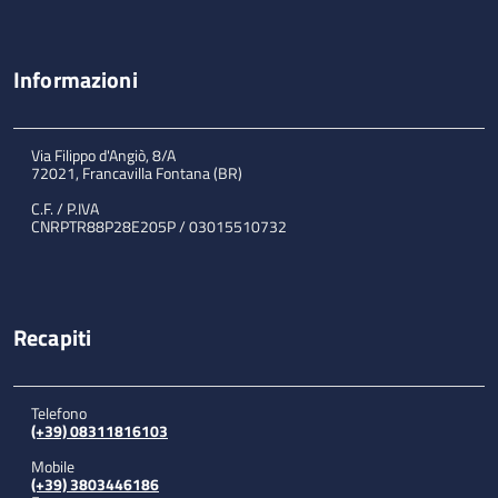
Informazioni
Via Filippo d'Angiò, 8/A
72021, Francavilla Fontana (BR)
C.F. / P.IVA
CNRPTR88P28E205P / 03015510732
Recapiti
Telefono
(+39) 08311816103
Mobile
(+39) 3803446186