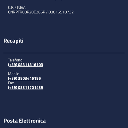
C.F. / P.IVA
CNRPTR88P28E205P / 03015510732
Recapiti
Telefono
(+39) 08311816103
Mobile
(+39) 3803446186
Fax
(+39) 08311701439
Posta Elettronica