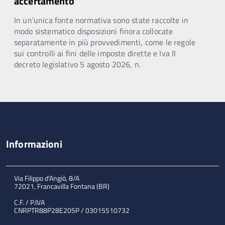
accertamento
In un’unica fonte normativa sono state raccolte in
modo sistematico disposizioni finora collocate
separatamente in più provvedimenti, come le regole
sui controlli ai fini delle imposte dirette e Iva Il
decreto legislativo 5 agosto 2026, n.
Informazioni
Via Filippo d'Angiò, 8/A
72021, Francavilla Fontana (BR)
C.F. / P.IVA
CNRPTR88P28E205P / 03015510732