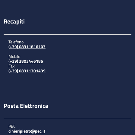
Recapiti
Telefono
(+39) 08311816103
Mobile
(+39) 3803446186
Fax
(+39) 08311701439
Posta Elettronica
PEC
cinieripietro@pec.it