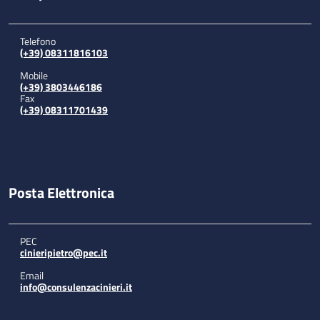
Telefono
(+39) 08311816103
Mobile
(+39) 3803446186
Fax
(+39) 08311701439
Posta Elettronica
PEC
cinieripietro@pec.it
Email
info@consulenzacinieri.it