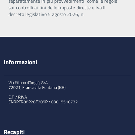
separatamente in più provvedimenti, come le regole
sui controlli ai fini delle imposte dirette e Iva Il
decreto legislativo 5 agosto 2026, n.
Informazioni
Via Filippo d'Angiò, 8/A
72021, Francavilla Fontana (BR)
C.F. / P.IVA
CNRPTR88P28E205P / 03015510732
Recapiti