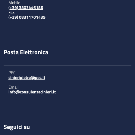
Mobile
(+39) 3803446186
Fax
(+39) 08311701439
Posta Elettronica
PEC
cinieripietro@pec.it
Email
info@consulenzacinieri.it
Seguici su