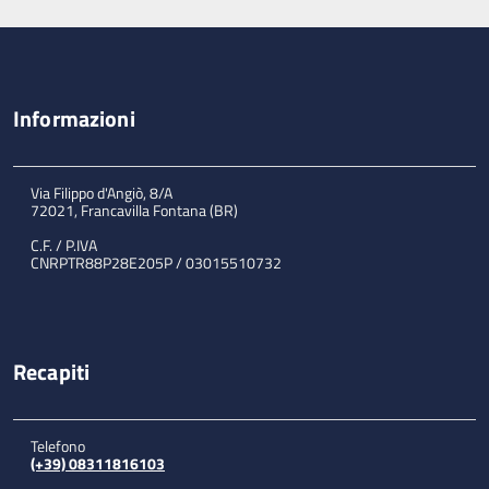
Informazioni
Via Filippo d'Angiò, 8/A
72021, Francavilla Fontana (BR)
C.F. / P.IVA
CNRPTR88P28E205P / 03015510732
Recapiti
Telefono
(+39) 08311816103