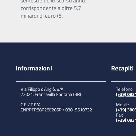
semestre dello scorso anno,
corrispondente a oltre 5,7
miliardi di euro (5.
Informazioni
Recapiti
Via Filippo d'Angiò, 8/A
Telefono
72021, Francavilla Fontana (BR)
(+39) 08
C.F. / P.IVA
Mobile
CNRPTR88P28E205P / 03015510732
(+39) 380
Fax
(+39) 08