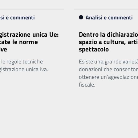
isi e commenti
Analisi e commenti
egistrazione unica Ue:
Dentro la dichiarazio
cate le norme
spazio a cultura, arti
ive
spettacolo
 le regole tecniche
Esiste una grande varietà
gistrazione unica Iva.
donazioni che consenton
ottenere un’agevolazion
fiscale.