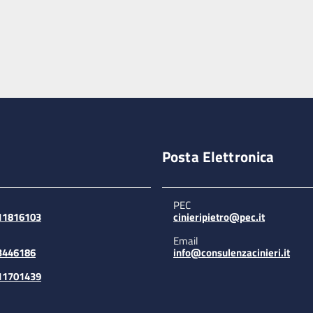
Posta Elettronica
PEC
311816103
cinieripietro@pec.it
Email
3446186
info@consulenzacinieri.it
311701439