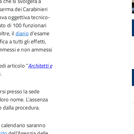
a che si svolgerà a
serma dei Carabinieri
rova oggettiva tecnico-
to di 100 funzionari
ltre, il
diario
d’esame
ica a tutti gli effetti,
 ammessi e non ammessi
di articolo “
Architetti e
).
rsi presso la sede
l loro nome. L’assenza
e dalla procedura.
l calendario saranno
sito
dell’Agenzia delle