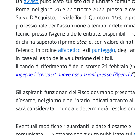
Un
avviso
pubblicato sul sito delle Entrate comunic
Roma, nei giorni 26 e 27 ottobre 2022, presso la ca
Salvo D’Acquisto, in viale Tor di Quinto n. 153, la p
professionale per l’assunzione a tempo indetermina
tecnici presso l’Agenzia delle entrate. Disponibili, ino
di chi ha superato il primo
step
, e, con valore di notif
l’elenco, in ordine
alfabetico
e di
punteggio
, degli
in base all’esito della valutazione dei titoli.
Il bando di riferimento è dello scorso 21 febbraio (ve
ingegneri “cercasi”, nuove assunzioni presso l’Agenzia
”
Gli aspiranti funzionari del Fisco dovranno presenta
d’esame, nel giorno e nell’orario indicati accanto a
sarà considerata rinuncia e determinerà l’esclusion
Eventuali modifiche riguardanti le date d’esame e i
comunicate il 14 ottobre con avviso pubblicato sul