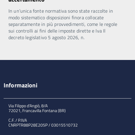
In un’unica fonte normativa sono state raccolte in
modo sistematico disposizioni finora collocate
separatamente in più provvedimenti, come le regole
sui controlli ai fini delle imposte dirette e Iva Il
decreto legislativo 5 agosto 2026, n.
Informazioni
Via Filippo d'Angiò, 8/A
72021, Francavilla Fontana (BR)
C.F. / P.IVA
CNRPTR88P28E205P / 03015510732