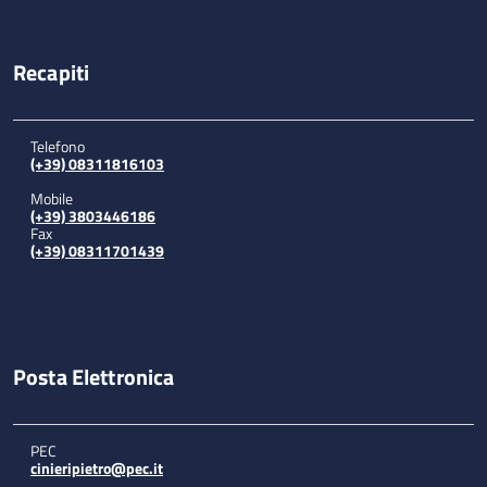
Recapiti
Telefono
(+39) 08311816103
Mobile
(+39) 3803446186
Fax
(+39) 08311701439
Posta Elettronica
PEC
cinieripietro@pec.it