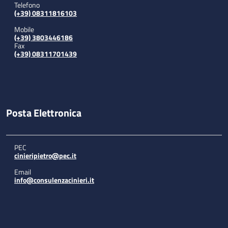
Telefono
(+39) 08311816103
Mobile
(+39) 3803446186
Fax
(+39) 08311701439
Posta Elettronica
PEC
cinieripietro@pec.it
Email
info@consulenzacinieri.it