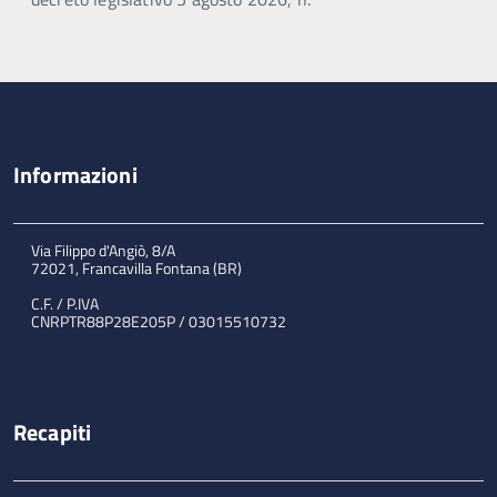
Informazioni
Via Filippo d'Angiò, 8/A
72021, Francavilla Fontana (BR)
C.F. / P.IVA
CNRPTR88P28E205P / 03015510732
Recapiti